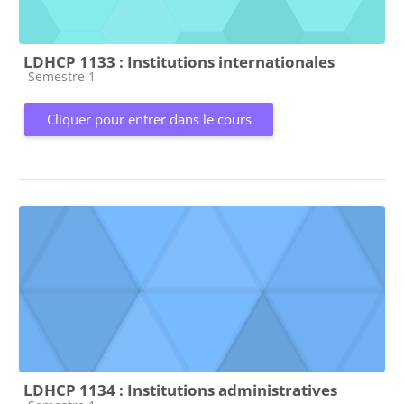
LDHCP 1133 : Institutions internationales
Catégorie de cours
Semestre 1
Cliquer pour entrer dans le cours
LDHCP 1134 : Institutions administratives