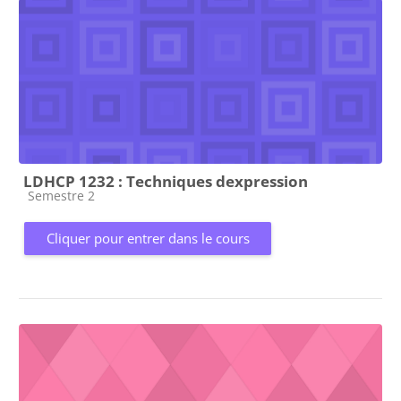
LDHCP 1232 : Techniques dexpression
Catégorie de cours
Semestre 2
Cliquer pour entrer dans le cours