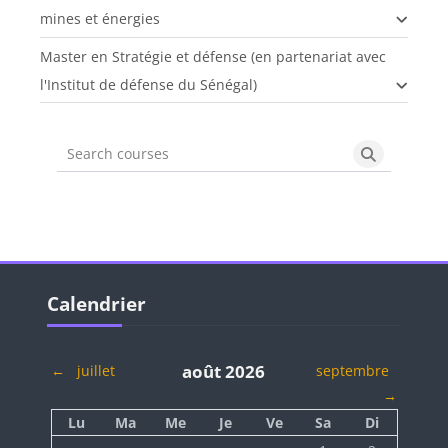
mines et énergies
Master en Stratégie et défense (en partenariat avec
l'Institut de défense du Sénégal)
Search courses
Search cou
Blocs
Passer Calendrier
Calendrier
août 2026
←
juillet
septembre
→
Lundi
Mardi
Mercredi
Jeudi
Vendredi
Samedi
Dimanche
Lu
Ma
Me
Je
Ve
Sa
Di
Aucun événement, s
Aucun événem