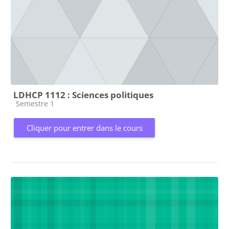
LDHCP 1112 : Sciences politiques
Catégorie de cours
Semestre 1
Cliquer pour entrer dans le cours