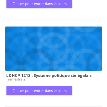
Cliquer pour entrer dans le cours
LDHCP 1213 : Système politique sénégalais
Catégorie de cours
Semestre 2
Cliquer pour entrer dans le cours