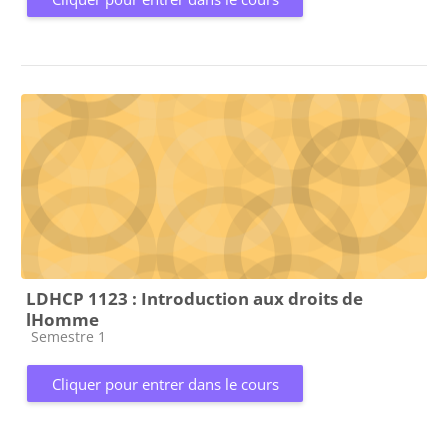
LDHCP 1123 : Introduction aux droits de
lHomme
Catégorie de cours
Semestre 1
Cliquer pour entrer dans le cours