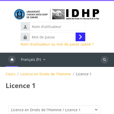
Passer au contenu principal
Nom
d’utilisateur
Mot
Connexion
de
Nom d’utilisateur ou mot de passe oublié ?
passe
Français ‎(fr)‎
Recher
des
Cours
Licence en Droits de l'Homme
Licence 1
cours
Licence 1
Catégories de cours