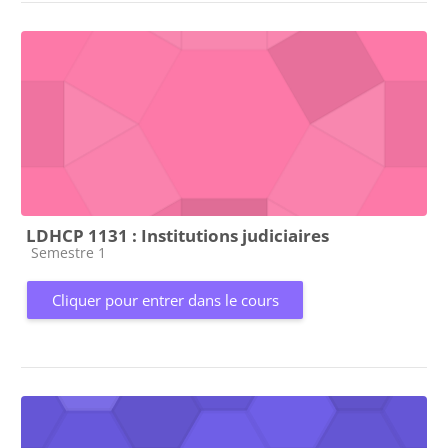
LDHCP 1131 : Institutions judiciaires
Catégorie de cours
Semestre 1
Cliquer pour entrer dans le cours