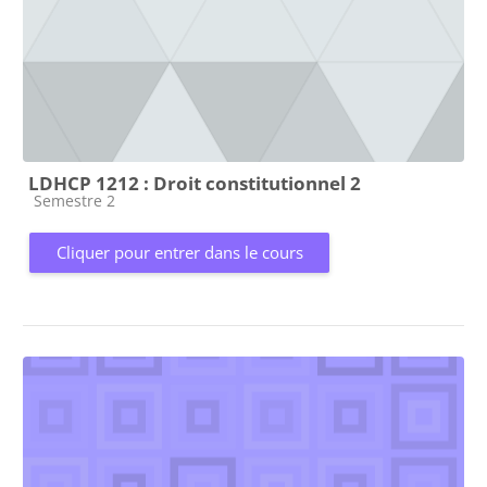
LDHCP 1212 : Droit constitutionnel 2
Catégorie de cours
Semestre 2
Cliquer pour entrer dans le cours