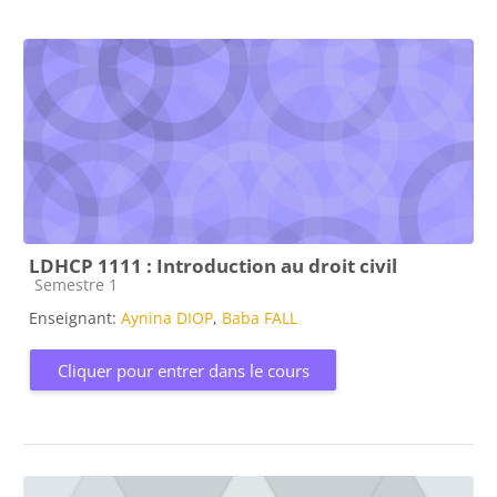
LDHCP 1111 : Introduction au droit civil
Catégorie de cours
Semestre 1
Enseignant:
Aynina DIOP
,
Baba FALL
Cliquer pour entrer dans le cours