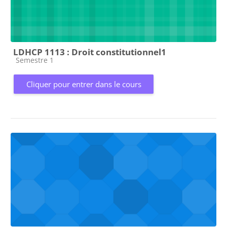
LDHCP 1113 : Droit constitutionnel1
Catégorie de cours
Semestre 1
Cliquer pour entrer dans le cours