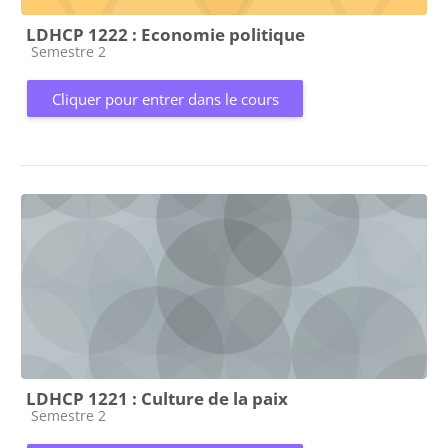
LDHCP 1222 : Economie politique
Catégorie de cours
Semestre 2
Cliquer pour entrer dans le cours
LDHCP 1221 : Culture de la paix
Catégorie de cours
Semestre 2