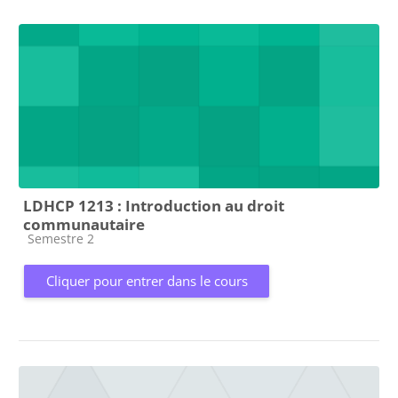
LDHCP 1213 : Introduction au droit
communautaire
Catégorie de cours
Semestre 2
Cliquer pour entrer dans le cours