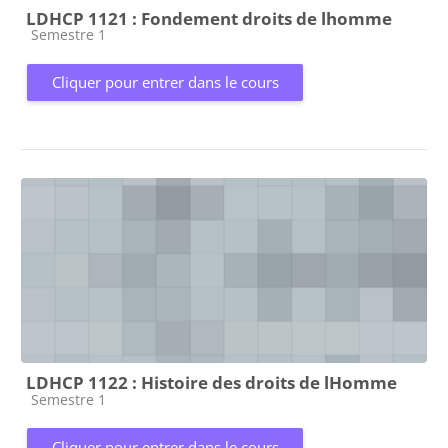
LDHCP 1121 : Fondement droits de lhomme
Catégorie de cours
Semestre 1
Cliquer pour entrer dans le cours
LDHCP 1122 : Histoire des droits de lHomme
Catégorie de cours
Semestre 1
Cliquer pour entrer dans le cours