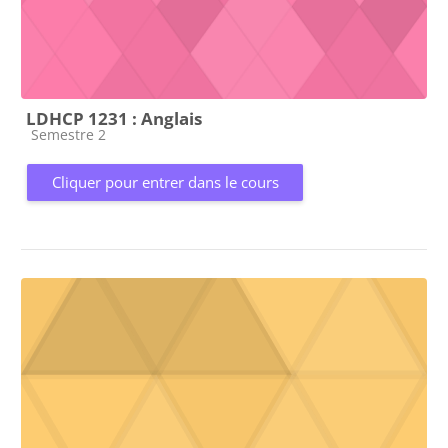
LDHCP 1231 : Anglais
Catégorie de cours
Semestre 2
Cliquer pour entrer dans le cours